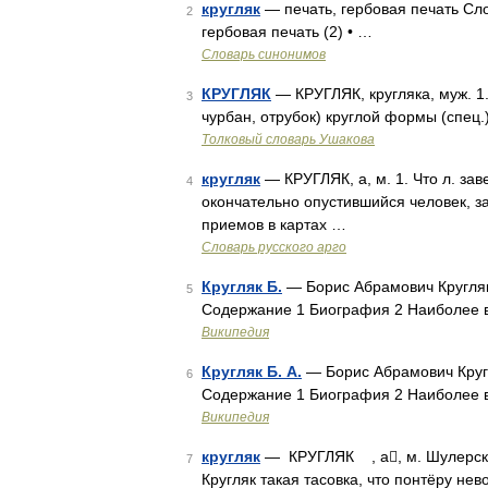
кругляк
— печать, гербовая печать Слов
2
гербовая печать (2) • …
Словарь синонимов
КРУГЛЯК
— КРУГЛЯК, кругляка, муж. 1. 
3
чурбан, отрубок) круглой формы (спец.
Толковый словарь Ушакова
кругляк
— КРУГЛЯК, а, м. 1. Что л. зав
4
окончательно опустившийся человек, зак
приемов в картах …
Словарь русского арго
Кругляк Б.
— Борис Абрамович Кругляк
5
Содержание 1 Биография 2 Наиболее 
Википедия
Кругляк Б. А.
— Борис Абрамович Кругл
6
Содержание 1 Биография 2 Наиболее 
Википедия
кругляк
— КРУГЛЯК , а, м. Шулерская
7
Кругляк такая тасовка, что понтёру не