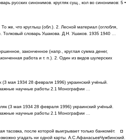
арь русских синонимов. кругляк сущ., кол во синонимов: 5 •
То же, что круглыш (обл.). 2. Лесной материал (оглобля,
). Толковый словарь Ушакова. Д.Н. Ушаков. 1935 1940 …
ершенное, законченное (напр., круглая сумма денег,
онченная работа и т. п.). 2. Один из видов шулерских
 (3 мая 1934 28 февраля 1996) украинский учёный.
важные научные работы 2.1 Монографии …
як (3 мая 1934 28 февраля 1996) украинский учёный.
важные научные работы 2.1 Монографии …
 тасовка, после которой выигрывает только банкомёт. ◘
возможно угадать ни одной карты. А.С.АфанасьевЧужбинский.