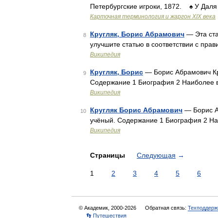
Петербургские игроки, 1872. ♠ У Даля
Карточная терминология и жаргон XIX века
Кругляк, Борис Абрамович
— Эта ста
8
улучшите статью в соответствии с пра
Википедия
Кругляк, Борис
— Борис Абрамович Кру
9
Содержание 1 Биография 2 Наиболее 
Википедия
Кругляк Борис Абрамович
— Борис А
10
учёный. Содержание 1 Биография 2 Н
Википедия
Страницы
Следующая
→
1
2
3
4
5
6
© Академик, 2000-2026
Обратная связь:
Техподдерж
👣 Путешествия