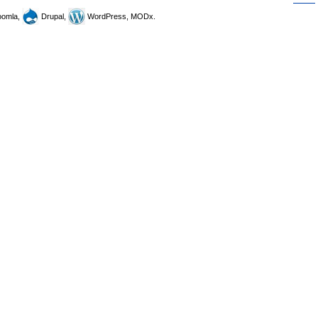
omla,
Drupal,
WordPress, MODx.